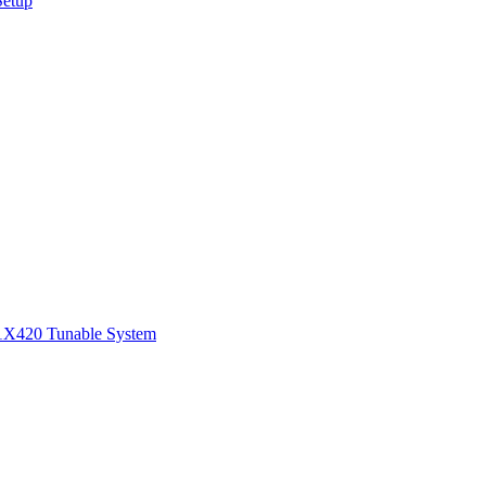
Setup
1
X420 Tunable System