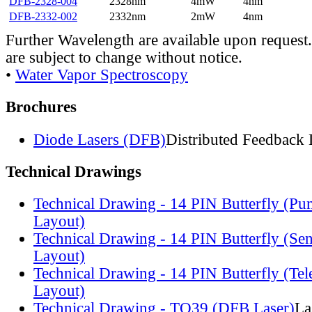
DFB-2328-004
2328nm
4mW
4nm
DFB-2332-002
2332nm
2mW
4nm
Further Wavelength are available upon request.
are subject to change without notice.
•
Water Vapor Spectroscopy
Brochures
Diode Lasers (DFB)
Distributed Feedback 
Technical Drawings
Technical Drawing - 14 PIN Butterfly (Pu
Layout)
Technical Drawing - 14 PIN Butterfly (Se
Layout)
Technical Drawing - 14 PIN Butterfly (Te
Layout)
Technical Drawing - TO39 (DFB Laser)
La