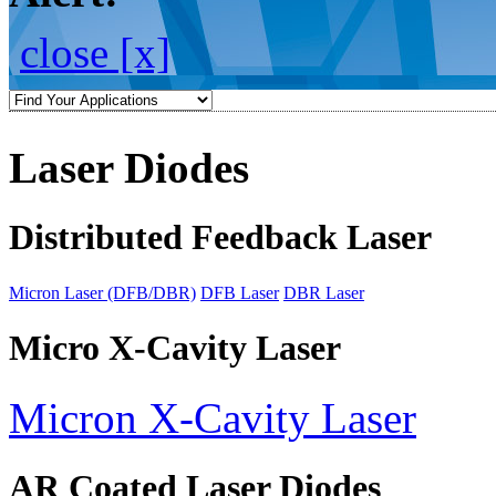
close [x]
Laser Diodes
Distributed Feedback Laser
Micron Laser (DFB/DBR)
DFB Laser
DBR Laser
Micro X-Cavity Laser
Micron X-Cavity Laser
AR Coated Laser Diodes