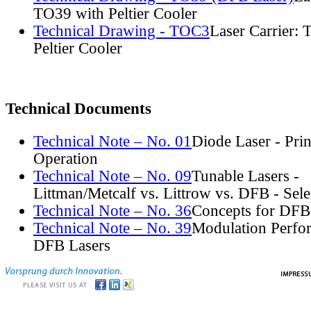
TO39 with Peltier Cooler
Technical Drawing - TOC3
Laser Carrier:
Peltier Cooler
Technical Documents
Technical Note – No. 01
Diode Laser - Prin
Operation
Technical Note – No. 09
Tunable Lasers -
Littman/Metcalf vs. Littrow vs. DFB - Sel
Technical Note – No. 36
Concepts for DFB
Technical Note – No. 39
Modulation Perfo
DFB Lasers