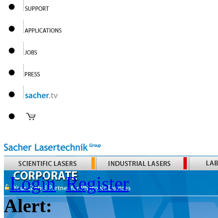
Login
Register
Alert: