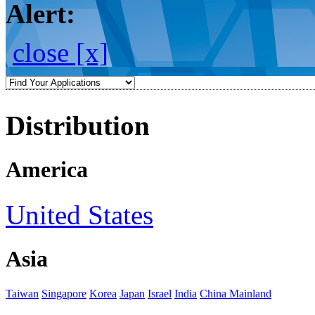
Alert:
close [x]
Distribution
America
United States
Asia
Taiwan
Singapore
Korea
Japan
Israel
India
China Mainland