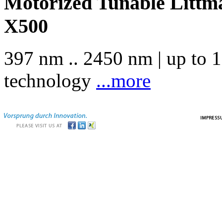
Motorized Tunable Littma
X500
397 nm .. 2450 nm | up to 
technology
...more