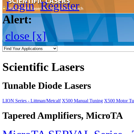
Login
Register
Alert:
close [x]
Scientific Lasers
Tunable Diode Lasers
LION Series - Littman/Metcalf
X500 Manual Tuning
X500 Motor Tu
Tapered Amplifiers, MicroTA