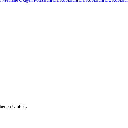
m
Methane
Oxigen
Potassium D1
Rubidium D1
Rubidium D2
Rubidiu
tierten Umfeld.