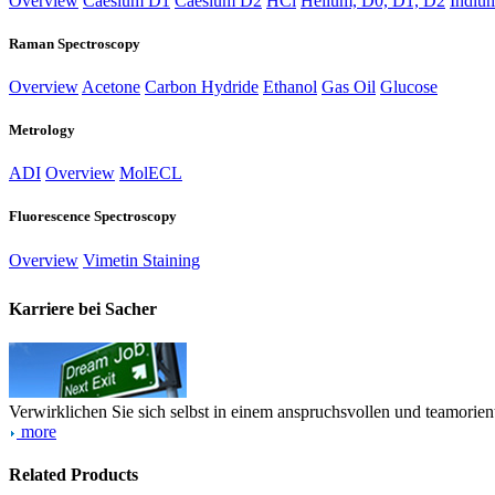
Overview
Caesium D1
Caesium D2
HCl
Helium, D0, D1, D2
Indiu
Raman Spectroscopy
Overview
Acetone
Carbon Hydride
Ethanol
Gas Oil
Glucose
Metrology
ADI
Overview
MolECL
Fluorescence Spectroscopy
Overview
Vimetin Staining
Karriere bei Sacher
Verwirklichen Sie sich selbst in einem anspruchsvollen und teamorien
more
Related Products