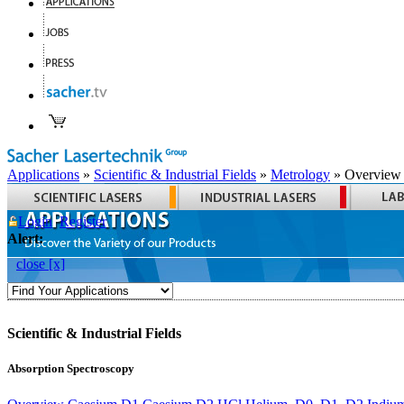
Applications
»
Scientific & Industrial Fields
»
Metrology
» Overview
Login
Register
Alert:
close [x]
Scientific & Industrial Fields
Absorption Spectroscopy